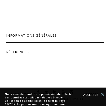
INFORMATIONS GÉNÉRALES
RÉFÉRENCES
Nous vous demandons la permission de collecter
ACCEPTER
des données statistiques relatives à votre
© 2026. CRICURSA |
MENTIONS LÉGALES
utilisation de ce site, selon le décret-loi royal
13/2012. En poursuivant la navigation, nous