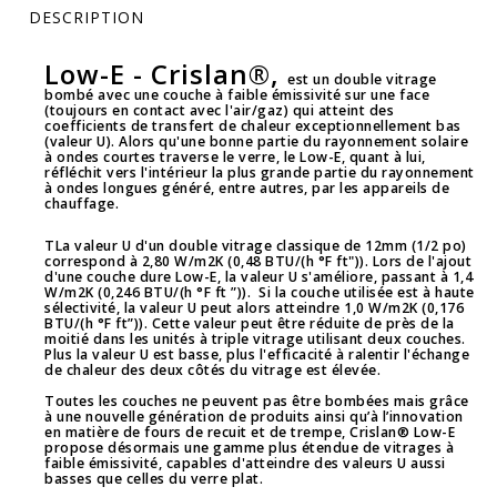
DESCRIPTION
Low-E -
Crislan®
,
est un double vitrage
bombé avec une couche à faible émissivité sur une face
(toujours en contact avec l'air/gaz) qui atteint des
coefficients de transfert de chaleur exceptionnellement bas
(valeur U)
. Alors qu'une bonne partie du rayonnement solaire
à ondes courtes traverse le verre, le
Low-E
, quant à lui,
réfléchit vers l'intérieur la plus grande partie du rayonnement
à ondes longues généré, entre autres, par les appareils de
chauffage.
TLa valeur U d'un double vitrage classique de
12mm
(1/2 po)
correspond à
2,80 W/m2K
(0,48 BTU/(h °F ft")). Lors de l'ajout
d'une couche dure
Low-E
, la valeur U s'améliore, passant à
1,4
W/m2K
(0,246 BTU/(h °F ft ”)). Si la couche utilisée est à haute
sélectivité, la valeur U peut alors atteindre
1,0 W/m2K
(0,176
BTU/(h °F ft”)). Cette valeur peut être réduite de près de la
moitié dans les unités à triple vitrage utilisant deux couches.
Plus la valeur
U
est basse, plus l'efficacité à ralentir l'échange
de chaleur des deux côtés du vitrage est élevée.
Toutes les couches ne peuvent pas être bombées mais grâce
à une nouvelle génération de produits ainsi qu’à l’innovation
en matière de fours de recuit et de trempe,
Crislan® Low-E
propose désormais une gamme plus étendue de vitrages à
faible émissivité, capables d'atteindre des valeurs
U
aussi
basses que celles du verre plat.