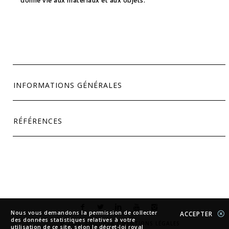
donne vie aux matériaux et aux objets.
INFORMATIONS GÉNÉRALES
RÉFÉRENCES
Nous vous demandons la permission de collecter
ACCEPTER
des données statistiques relatives à votre
© 2026. CRICURSA |
MENTIONS LÉGALES
utilisation de ce site, selon le décret-loi royal