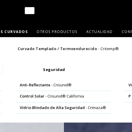
OS CURVADOS
OTROS PRODUCTOS
ACTUALIDAD
CON
Curvado Templado / Termoendurecido
- Critemp®
Seguridad
Anti-Reflectante
- Crisunid®
V
Control Solar
- Crisunid® California
P
Vídrio Blindado de Alta Seguridad
- Crimaza®