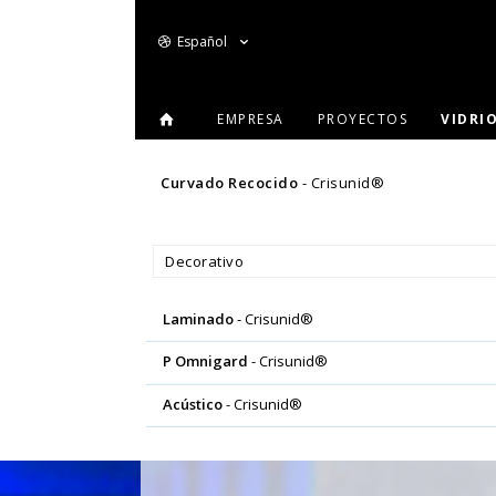
Español
EMPRESA
PROYECTOS
VIDRI
Curvado Recocido
- Crisunid®
Decorativo
Laminado
- Crisunid®
P Omnigard
- Crisunid®
Acústico
- Crisunid®