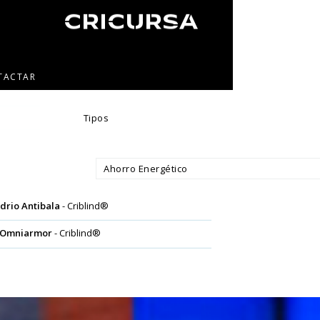
TACTAR
Tipos
Ahorro Energético
idrio Antibala
- Criblind®
 Omniarmor
- Criblind®