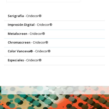
Serigrafía
- Cridecor®
Impresión Digital
- Cridecor®
Metalscreen
- Cridecor®
Chromascreen
- Cridecor®
Color Vanceva®
- Cridecor®
Especiales
- Cridecor®