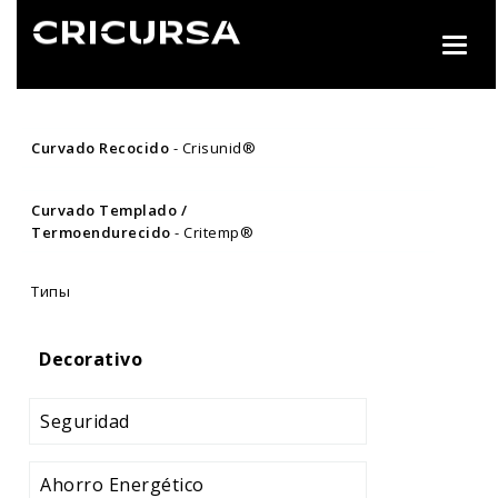
Toggl
navig
Curvado Recocido
- Crisunid®
Curvado Templado /
Termoendurecido
- Critemp®
Типы
Decorativo
Seguridad
Ahorro Energético