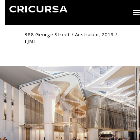
T
n
388 George Street / Australien, 2019 /
FJMT