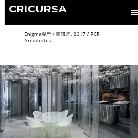
T
n
Enigma餐厅 / 西班牙, 2017 / RCR
Arquitectes