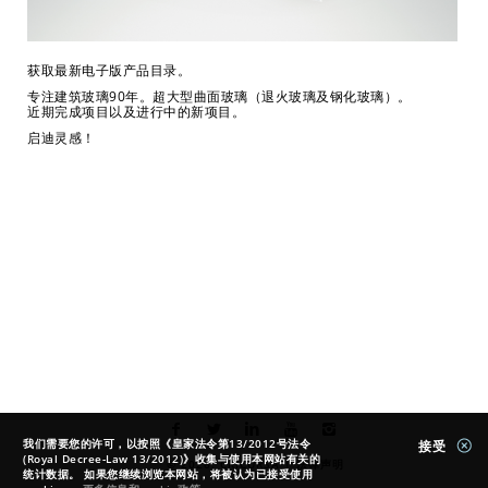
获取最新电子版产品目录。
专注建筑玻璃90年。超大型曲面玻璃（退火玻璃及钢化玻璃）。
近期完成项目以及进行中的新项目。
启迪灵感！
我们需要您的许可，以按照《皇家法令第13/2012号法令
接受
(Royal Decree-Law 13/2012)》收集与使用本网站有关的
© 2026. CRICURSA |
法律声明
统计数据。 如果您继续浏览本网站，将被认为已接受使用