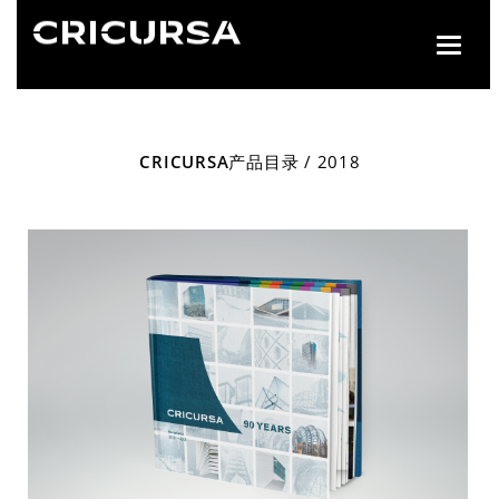
Toggle
naviga
CRICURSA
产品目录 / 2018